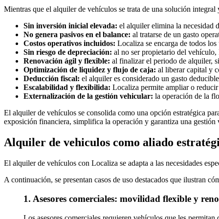
Mientras que el alquiler de vehículos se trata de una solución integral 
Sin inversión inicial elevada:
el alquiler elimina la necesidad 
No genera pasivos en el balance:
al tratarse de un gasto opera
Costos operativos incluidos:
Localiza se encarga de todos los t
Sin riesgo de depreciación:
al no ser propietario del vehículo,
Renovación ágil y flexible:
al finalizar el periodo de alquiler
Optimización de liquidez y flujo de caja:
al liberar capital y 
Deducción fiscal:
el alquiler es considerado un gasto deducible
Escalabilidad y flexibilida:
Localiza permite ampliar o reducir
Externalización de la gestión vehicular:
la operación de la fl
El alquiler de vehículos se consolida como una opción estratégica para
exposición financiera, simplifica la operación y garantiza una gestión
Alquiler de vehiculos como aliado estratég
El alquiler de vehículos con Localiza se adapta a las necesidades espec
A continuación, se presentan casos de uso destacados que ilustran cómo
1. Asesores comerciales: movilidad flexible y ren
Los asesores comerciales requieren vehículos que les permitan de