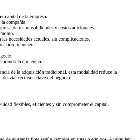
er capital de la empresa.
e la compañía.
mpresa de responsabilidades y costos adicionales.
rimonio.
 las necesidades actuales, sin complicaciones.
ficación financiera.
egocio.
jorando la eficiencia.
ncia de la adquisición tradicional, esta modalidad reduce la
n desviar recursos clave del negocio.
lidad flexibles, eficientes y sin comprometer el capital.
d de ajustar la flota según cambios en rutas o equipos. Al alquilar