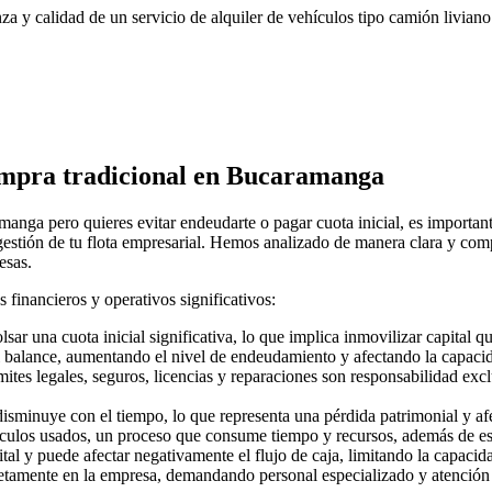
za y calidad de un servicio de alquiler de vehículos tipo camión livian
compra tradicional en Bucaramanga
nga pero quieres evitar endeudarte o pagar cuota inicial, es importante 
estión de tu flota empresarial. Hemos analizado de manera clara y compara
esas.
financieros y operativos significativos:
r una cuota inicial significativa, lo que implica inmovilizar capital qu
l balance, aumentando el nivel de endeudamiento y afectando la capacida
ites legales, seguros, licencias y reparaciones son responsabilidad exc
isminuye con el tiempo, lo que representa una pérdida patrimonial y afe
ículos usados, un proceso que consume tiempo y recursos, además de est
tal y puede afectar negativamente el flujo de caja, limitando la capacid
letamente en la empresa, demandando personal especializado y atención