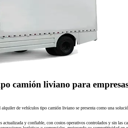
 tipo camión liviano para empre
lquiler de vehículos tipo camión liviano se presenta como una solución
 actualizada y confiable, con costos operativos controlados y sin las ca
s operaciones logísticas y comerciales, mejorando su competitividad en e