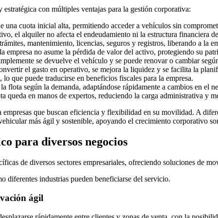
y estratégica con múltiples ventajas para la gestión corporativa:
de una cuota inicial alta, permitiendo acceder a vehículos sin compromet
tivo, el alquiler no afecta el endeudamiento ni la estructura financiera d
rámites, mantenimiento, licencias, seguros y registros, liberando a la e
 la empresa no asume la pérdida de valor del activo, protegiendo su pat
, simplemente se devuelve el vehículo y se puede renovar o cambiar según
convertir el gasto en operativo, se mejora la liquidez y se facilita la plani
, lo que puede traducirse en beneficios fiscales para la empresa.
 la flota según la demanda, adaptándose rápidamente a cambios en el n
ota queda en manos de expertos, reduciendo la carga administrativa y me
 empresas que buscan eficiencia y flexibilidad en su movilidad. A difere
 vehicular más ágil y sostenible, apoyando el crecimiento corporativo so
ico para diversos negocios
íficas de diversos sectores empresariales, ofreciendo soluciones de movi
 diferentes industrias pueden beneficiarse del servicio.
ovación ágil
splazarse rápidamente entre clientes y zonas de venta, con la posibilida