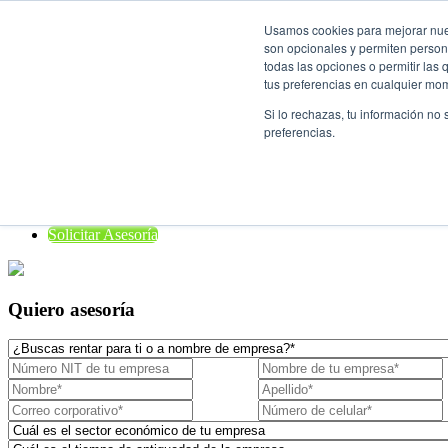
Usamos cookies para mejorar nuest
son opcionales y permiten persona
Rent a Car

todas las opciones o permitir las
tus preferencias en cualquier mo
¿Quiénes Somos?
Si lo rechazas, tu información no
Localiza para empresas
preferencias.
Nuestros vehículos
¿Dónde estamos?
Preguntas frecuentes
Blog
Solicitar Asesoría
Quiero asesoría