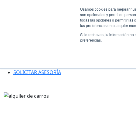
MENÚ
Usamos cookies para mejorar nuest
son opcionales y permiten persona
Rent a Car
      
todas las opciones o permitir las
¿Qué es Localiza?
tus preferencias en cualquier mo
Localiza para empresas
Si lo rechazas, tu información no
Nuestros vehículos
preferencias.
Preguntas frecuentes
Agencias
Blog
Así funciona Localiza
SOLICITAR ASESORÍA