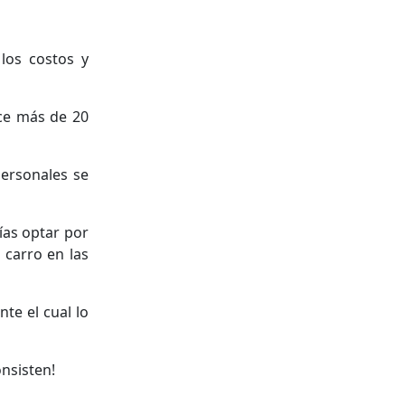
 los costos y
ace más de 20
personales se
ías optar por
 carro en las
te el cual lo
onsisten!