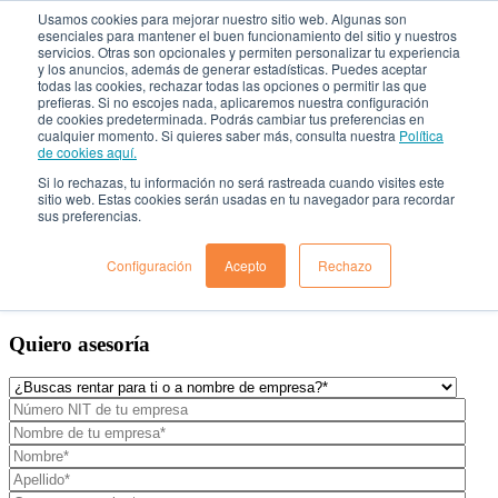
Usamos cookies para mejorar nuestro sitio web. Algunas son
esenciales para mantener el buen funcionamiento del sitio y nuestros
servicios. Otras son opcionales y permiten personalizar tu experiencia
Rent a Car

y los anuncios, además de generar estadísticas. Puedes aceptar
todas las cookies, rechazar todas las opciones o permitir las que
prefieras. Si no escojes nada, aplicaremos nuestra configuración
¿Quiénes Somos?
de cookies predeterminada. Podrás cambiar tus preferencias en
cualquier momento. Si quieres saber más, consulta nuestra
Política
Localiza para empresas
de cookies aquí.
Nuestros vehículos
¿Dónde estamos?
Si lo rechazas, tu información no será rastreada cuando visites este
Preguntas frecuentes
sitio web. Estas cookies serán usadas en tu navegador para recordar
sus preferencias.
Blog
Solicitar Asesoría
Configuración
Acepto
Rechazo
Quiero asesoría