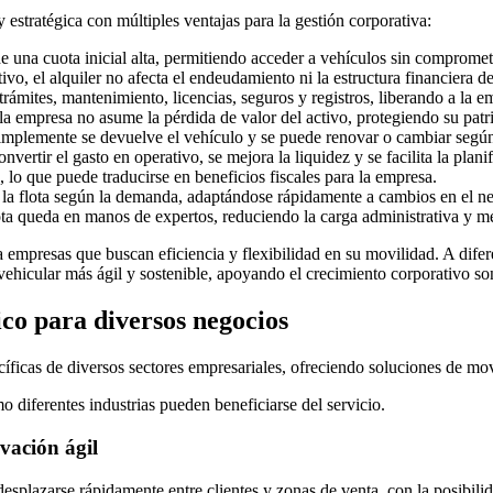
y estratégica con múltiples ventajas para la gestión corporativa:
de una cuota inicial alta, permitiendo acceder a vehículos sin compromet
tivo, el alquiler no afecta el endeudamiento ni la estructura financiera d
rámites, mantenimiento, licencias, seguros y registros, liberando a la e
 la empresa no asume la pérdida de valor del activo, protegiendo su pat
, simplemente se devuelve el vehículo y se puede renovar o cambiar según
convertir el gasto en operativo, se mejora la liquidez y se facilita la plani
, lo que puede traducirse en beneficios fiscales para la empresa.
 la flota según la demanda, adaptándose rápidamente a cambios en el n
ota queda en manos de expertos, reduciendo la carga administrativa y me
 empresas que buscan eficiencia y flexibilidad en su movilidad. A difere
 vehicular más ágil y sostenible, apoyando el crecimiento corporativo so
ico para diversos negocios
íficas de diversos sectores empresariales, ofreciendo soluciones de movi
 diferentes industrias pueden beneficiarse del servicio.
ovación ágil
splazarse rápidamente entre clientes y zonas de venta, con la posibilida