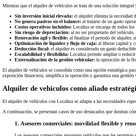
Mientras que el alquiler de vehículos se trata de una solución integral 
Sin inversión inicial elevada:
el alquiler elimina la necesidad 
No genera pasivos en el balance:
al tratarse de un gasto opera
Costos operativos incluidos:
Localiza se encarga de todos los t
Sin riesgo de depreciación:
al no ser propietario del vehículo,
Renovación ágil y flexible:
al finalizar el periodo de alquiler
Optimización de liquidez y flujo de caja:
al liberar capital y 
Deducción fiscal:
el alquiler es considerado un gasto deducible
Escalabilidad y flexibilida:
Localiza permite ampliar o reducir
Externalización de la gestión vehicular:
la operación de la fl
El alquiler de vehículos se consolida como una opción estratégica para
exposición financiera, simplifica la operación y garantiza una gestión
Alquiler de vehiculos como aliado estratég
El alquiler de vehículos con Localiza se adapta a las necesidades espec
A continuación, se presentan casos de uso destacados que ilustran cómo
1. Asesores comerciales: movilidad flexible y ren
Los asesores comerciales requieren vehículos que les permitan de