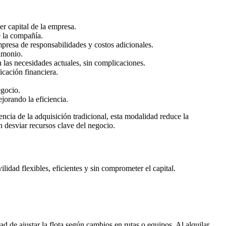
er capital de la empresa.
e la compañía.
mpresa de responsabilidades y costos adicionales.
rimonio.
 las necesidades actuales, sin complicaciones.
ficación financiera.
egocio.
jorando la eficiencia.
ncia de la adquisición tradicional, esta modalidad reduce la
n desviar recursos clave del negocio.
lidad flexibles, eficientes y sin comprometer el capital.
d de ajustar la flota según cambios en rutas o equipos. Al alquilar