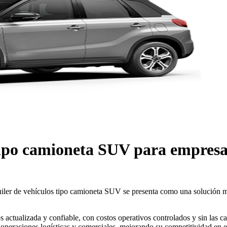
 tipo camioneta SUV para empres
uiler de vehículos tipo camioneta SUV se presenta como una solución mo
 actualizada y confiable, con costos operativos controlados y sin las ca
s operaciones logísticas y comerciales, mejorando su competitividad en e