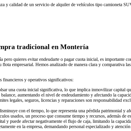
za y calidad de un servicio de alquiler de vehículos tipo camioneta SUV
ompra tradicional en Montería
pero quieres evitar endeudarte o pagar cuota inicial, es importante con
u flota empresarial. Hemos analizado de manera clara y comparativa las d
financieros y operativos significativos:
r una cuota inicial significativa, lo que implica inmovilizar capital qu
l balance, aumentando el nivel de endeudamiento y afectando la capacida
ites legales, seguros, licencias y reparaciones son responsabilidad exc
isminuye con el tiempo, lo que representa una pérdida patrimonial y afe
ículos usados, un proceso que consume tiempo y recursos, además de est
tal y puede afectar negativamente el flujo de caja, limitando la capacid
letamente en la empresa, demandando personal especializado y atención