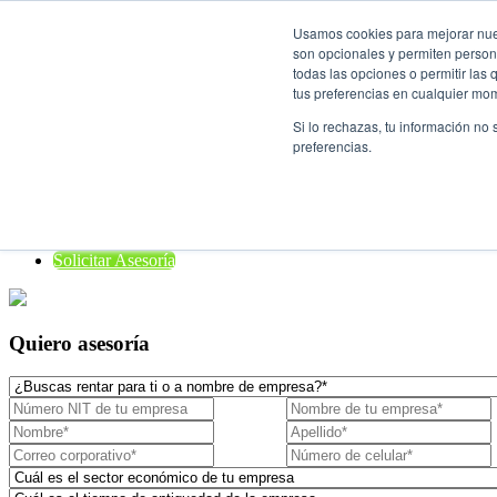
Usamos cookies para mejorar nuest
son opcionales y permiten persona
Rent a Car

todas las opciones o permitir las
tus preferencias en cualquier mo
¿Quiénes Somos?
Si lo rechazas, tu información no
Localiza para empresas
preferencias.
Nuestros vehículos
¿Dónde estamos?
Preguntas frecuentes
Blog
Solicitar Asesoría
Quiero asesoría