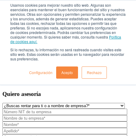
Usamos cookies para mejorar nuestro sitio web. Algunas son
esenciales para mantener el buen funcionamiento del sitio y nuestros
servicios. Otras son opcionales y permiten personalizar tu experiencia
Rent a Car

y los anuncios, además de generar estadísticas. Puedes aceptar
todas las cookies, rechazar todas las opciones o permitir las que
prefieras. Si no escojes nada, aplicaremos nuestra configuración
¿Quiénes Somos?
de cookies predeterminada. Podrás cambiar tus preferencias en
cualquier momento. Si quieres saber más, consulta nuestra
Política
Localiza para empresas
de cookies aquí.
Nuestros vehículos
¿Dónde estamos?
Si lo rechazas, tu información no será rastreada cuando visites este
Preguntas frecuentes
sitio web. Estas cookies serán usadas en tu navegador para recordar
sus preferencias.
Blog
Solicitar Asesoría
Configuración
Acepto
Rechazo
Quiero asesoría