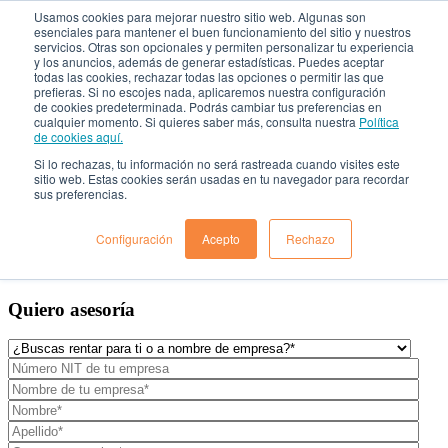
Usamos cookies para mejorar nuestro sitio web. Algunas son
esenciales para mantener el buen funcionamiento del sitio y nuestros
servicios. Otras son opcionales y permiten personalizar tu experiencia
Rent a Car

y los anuncios, además de generar estadísticas. Puedes aceptar
todas las cookies, rechazar todas las opciones o permitir las que
prefieras. Si no escojes nada, aplicaremos nuestra configuración
¿Quiénes Somos?
de cookies predeterminada. Podrás cambiar tus preferencias en
cualquier momento. Si quieres saber más, consulta nuestra
Política
Localiza para empresas
de cookies aquí.
Nuestros vehículos
¿Dónde estamos?
Si lo rechazas, tu información no será rastreada cuando visites este
Preguntas frecuentes
sitio web. Estas cookies serán usadas en tu navegador para recordar
sus preferencias.
Blog
Solicitar Asesoría
Configuración
Acepto
Rechazo
Quiero asesoría