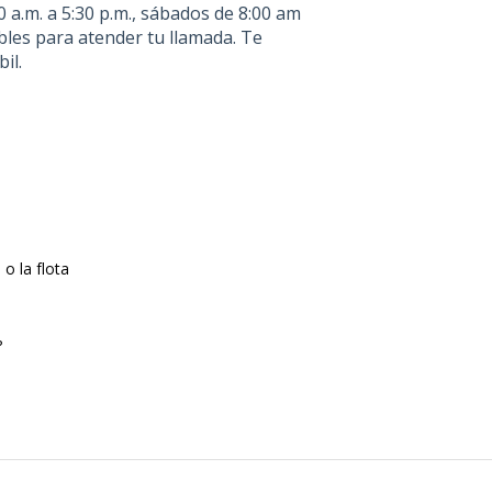
0 a.m. a 5:30 p.m., sábados de 8:00 am
bles para atender tu llamada. Te
il.
o la flota
?