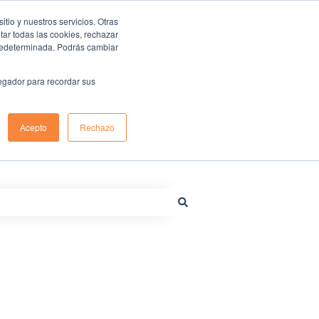
io y nuestros servicios. Otras
ar todas las cookies, rechazar
predeterminada. Podrás cambiar
Centro de ayuda de Renting Colombia
Sitio web
vegador para recordar sus
Acepto
Rechazo