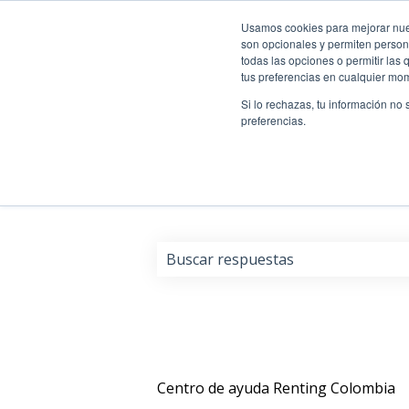
Usamos cookies para mejorar nuest
son opcionales y permiten persona
todas las opciones o permitir las
tus preferencias en cualquier mo
Si lo rechazas, tu información no
preferencias.
Déjanos resolver tus dud
No hay sugerencias porque el cam
Centro de ayuda Renting Colombia