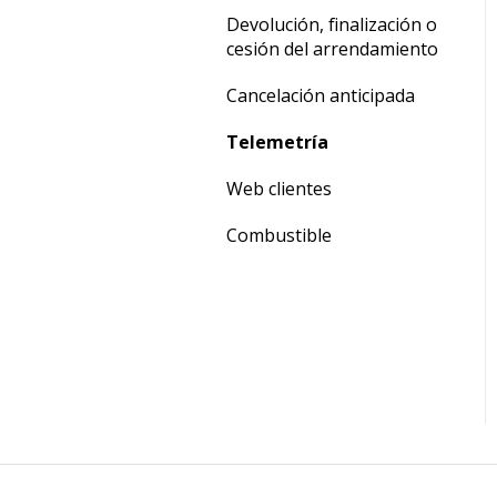
cesión del arrendamiento
Devolución, finalización o
Cancelación anticipada
cesión del arrendamiento
Cancelación anticipada
Telemetría
Web clientes
Combustible