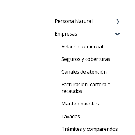
Persona Natural
Empresas
Arrendamiento
Seguros y Coberturas
Relación comercial
Canales de atención
Seguros y coberturas
Facturación, cartera o
Canales de atención
recaudos
Facturación, cartera o
Mantenimientos
recaudos
Lavadas
Mantenimientos
Trámites y comparendos
Lavadas
Devolución, finalización o
Trámites y comparendos