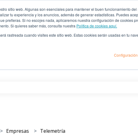
ro sitio web. Algunas son esenciales para mantener el buen funcionamiento del sit
lizar tu experiencia y los anuncios, además de generar estadísticas. Puedes acept
 que prefieras. Si no escojes nada, aplicaremos nuestra configuración de cookies 
mento. Si quieres saber más, consulta nuestra
Política de cookies aquí.
 será rastreada cuando visites este sitio web. Estas cookies serán usadas en tu na
Configuración
as
po de búsqueda está vacío.
Empresas
Telemetría