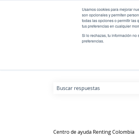
Usamos cookies para mejorar nuest
son opcionales y permiten persona
todas las opciones o permitir las
tus preferencias en cualquier mo
Si lo rechazas, tu información no
preferencias.
Déjanos resolver tus dud
No hay sugerencias porque el cam
Centro de ayuda Renting Colombia