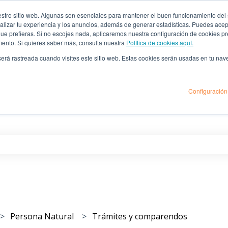
ro sitio web. Algunas son esenciales para mantener el buen funcionamiento del sit
lizar tu experiencia y los anuncios, además de generar estadísticas. Puedes acept
 que prefieras. Si no escojes nada, aplicaremos nuestra configuración de cookies 
mento. Si quieres saber más, consulta nuestra
Política de cookies aquí.
 será rastreada cuando visites este sitio web. Estas cookies serán usadas en tu na
Configuración
as
po de búsqueda está vacío.
Persona Natural
Trámites y comparendos