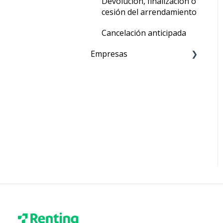
Devolución, finalización o
cesión del arrendamiento
Cancelación anticipada
Empresas
Relación comercial
Seguros y coberturas
Canales de atención
Facturación, cartera o
recaudos
Mantenimientos
Lavadas
Trámites y
comparendos