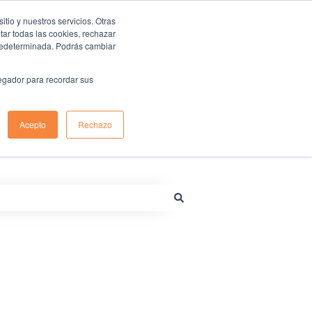
io y nuestros servicios. Otras
ar todas las cookies, rechazar
predeterminada. Podrás cambiar
Centro de ayuda de Renting Colombia
Sitio web
vegador para recordar sus
Acepto
Rechazo