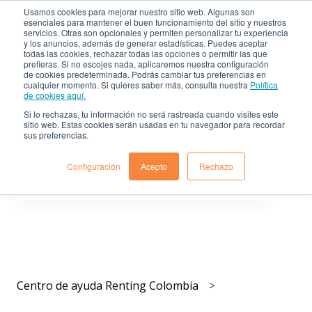
Usamos cookies para mejorar nuestro sitio web. Algunas son
esenciales para mantener el buen funcionamiento del sitio y nuestros
servicios. Otras son opcionales y permiten personalizar tu experiencia
Centro de ayuda de
Sitio
y los anuncios, además de generar estadísticas. Puedes aceptar
Renting Colombia
web
todas las cookies, rechazar todas las opciones o permitir las que
prefieras. Si no escojes nada, aplicaremos nuestra configuración
de cookies predeterminada. Podrás cambiar tus preferencias en
cualquier momento. Si quieres saber más, consulta nuestra
Política
de cookies aquí.
Si lo rechazas, tu información no será rastreada cuando visites este
sitio web. Estas cookies serán usadas en tu navegador para recordar
sus preferencias.
Déjanos resolver tus dudas
Configuración
Acepto
Rechazo
No hay sugerencias porque el campo de búsqueda est
Centro de ayuda Renting Colombia