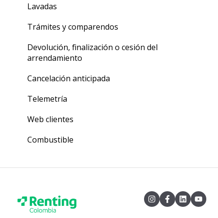
Trámites y comparendos
Lavadas
Devolución, finalización o cesión del
Trámites y comparendos
arrendamiento
Devolución, finalización o cesión del
Cancelación anticipada
arrendamiento
Cancelación anticipada
Telemetría
Web clientes
Combustible