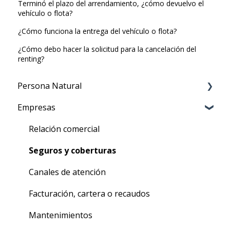
Terminó el plazo del arrendamiento, ¿cómo devuelvo el
vehículo o flota?
¿Cómo funciona la entrega del vehículo o flota?
¿Cómo debo hacer la solicitud para la cancelación del
renting?
Persona Natural
Empresas
Arrendamiento
Seguros y Coberturas
Relación comercial
Canales de atención
Seguros y coberturas
Facturación, cartera o recaudos
Canales de atención
Mantenimientos
Facturación, cartera o recaudos
Lavadas
Mantenimientos